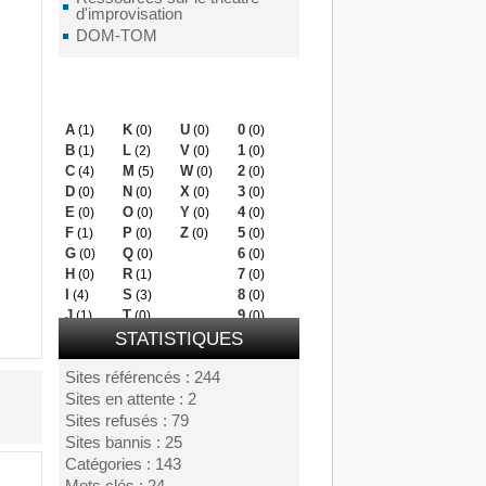
d'improvisation
DOM-TOM
Mots clés
A
K
U
0
(1)
(0)
(0)
(0)
B
L
V
1
(1)
(2)
(0)
(0)
C
M
W
2
(4)
(5)
(0)
(0)
D
N
X
3
(0)
(0)
(0)
(0)
E
O
Y
4
(0)
(0)
(0)
(0)
F
P
Z
5
(1)
(0)
(0)
(0)
G
Q
6
(0)
(0)
(0)
H
R
7
(0)
(1)
(0)
I
S
8
(4)
(3)
(0)
J
T
9
(1)
(0)
(0)
STATISTIQUES
Sites référencés : 244
Sites en attente : 2
Sites refusés : 79
Sites bannis : 25
Catégories : 143