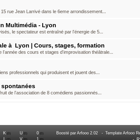
u 15 rue Jean Larrivé dans le 6eme arrondissement...
on Multimédia - Lyon
és, le spectateur est entraîné par l'énergie de 5...
ale à Lyon | Cours, stages, formation
l'année des cours et stages d'improvisation théâtrale...
ens professionnels qui produisent et jouent des...
 spontanées
uit de l'association de 8 comédiens passionnés...
K
U
0
Boosté par
Arfooo 2.02
-
Template Arfooo R
(0)
(0)
(0)
L
V
1
-
R
(2)
(0)
(0)