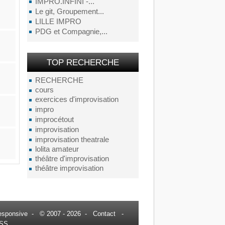
IMPRO.INFINI -...
Le git, Groupement...
LILLE IMPRO
PDG et Compagnie,...
TOP RECHERCHE
RECHERCHE
cours
exercices d'improvisation
impro
improcétout
improvisation
improvisation theatrale
lolita amateur
théâtre d'improvisation
théâtre improvisation
esponsive
- © 2007 - 2026 -
Contact
-
SS