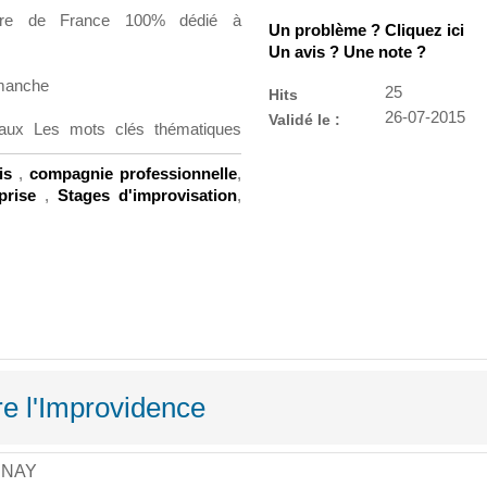
éâtre de France 100% dédié à
Un problème ? Cliquez ici
Un avis ? Une note ?
imanche
25
Hits
26-07-2015
Validé le :
veaux
Les mots clés thématiques
ais
,
compagnie professionnelle
,
eprise
,
Stages d'improvisation
,
re l'Improvidence
NNAY