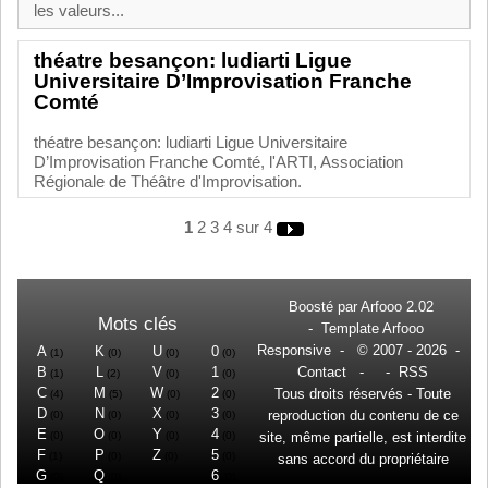
les valeurs...
théatre besançon: ludiarti Ligue
Universitaire D’Improvisation Franche
Comté
théatre besançon: ludiarti Ligue Universitaire
D’Improvisation Franche Comté, l'ARTI, Association
Régionale de Théâtre d'Improvisation.
1
2
3
4
sur 4
Boosté par
Arfooo 2.02
Mots clés
-
Template Arfooo
Responsive
- © 2007 - 2026 -
A
K
U
0
(1)
(0)
(0)
(0)
B
L
V
1
Contact
- -
RSS
(1)
(2)
(0)
(0)
C
M
W
2
Tous droits réservés - Toute
(4)
(5)
(0)
(0)
D
N
X
3
reproduction du contenu de ce
(0)
(0)
(0)
(0)
E
O
Y
4
(0)
(0)
(0)
(0)
site, même partielle, est interdite
F
P
Z
5
(1)
(0)
(0)
(0)
sans accord du propriétaire
G
Q
6
(0)
(0)
(0)