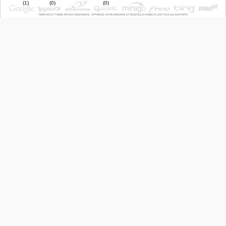
J
T
9
(1)
(0)
(0)