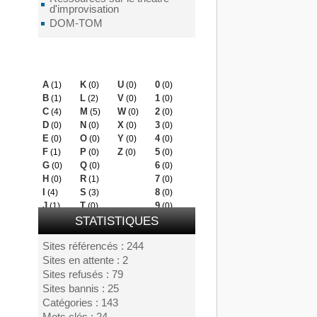
d'improvisation
DOM-TOM
Mots clés
A
K
U
0
(1)
(0)
(0)
(0)
B
L
V
1
(1)
(2)
(0)
(0)
C
M
W
2
(4)
(5)
(0)
(0)
D
N
X
3
(0)
(0)
(0)
(0)
E
O
Y
4
(0)
(0)
(0)
(0)
F
P
Z
5
(1)
(0)
(0)
(0)
G
Q
6
(0)
(0)
(0)
H
R
7
(0)
(1)
(0)
I
S
8
(4)
(3)
(0)
J
T
9
(1)
(0)
(0)
STATISTIQUES
Sites référencés : 244
Sites en attente : 2
Sites refusés : 79
Sites bannis : 25
Catégories : 143