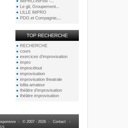
IMPRO.INFINI -...
Le git, Groupement...
LILLE IMPRO
PDG et Compagnie,...
TOP RECHERCHE
RECHERCHE
cours
exercices d'improvisation
impro
improcétout
improvisation
improvisation theatrale
lolita amateur
théâtre d'improvisation
théâtre improvisation
esponsive
- © 2007 - 2026 -
Contact
-
SS