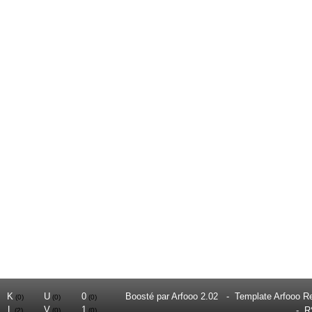
K
U
0
Boosté par
Arfooo 2.02
-
Template Arfooo R
(0)
(0)
(0)
L
V
1
-
R
(2)
(0)
(0)