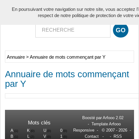
Toggle
En poursuivant votre navigation sur notre site, vous acceptez l'in
navigati
respect de notre politique de protection de votre vi
Annuaire
>
Annuaire de mots commençant par Y
Annuaire de mots commençant
par Y
Boosté par
Arfooo 2.02
Mots clés
-
Template Arfooo
Responsive
- © 2007 - 2026 -
A
K
U
0
(1)
(0)
(0)
(0)
B
L
V
1
Contact
- -
RSS
(1)
(2)
(0)
(0)