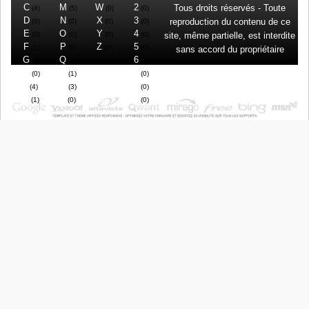
C
M
W
2
Tous droits réservés - Toute
(4)
(5)
(0)
(0)
D
N
X
3
reproduction du contenu de ce
(0)
(0)
(0)
(0)
E
O
Y
4
(0)
(0)
(0)
(0)
site, même partielle, est interdite
F
P
Z
5
(1)
(0)
(0)
(0)
sans accord du propriétaire
G
Q
6
(0)
(0)
(0)
H
R
7
(0)
(1)
(0)
I
S
8
(4)
(3)
(0)
J
T
9
(1)
(0)
(0)