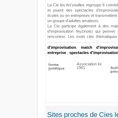
La Cie les Art'souilles regroupe 6 coméd
et jouent des spectacles d'improvisa
écoles ou en entreprises et transmettent 
un groupe d'adultes amateurs.
La Cie participe également à des matc
d'Improvisation feyzinois) qui perme
rencontrer.
Les mots clés thématiques
d'improvisation
,
match d'improvisa
entreprise
,
spectacles d'improvisatio
Association loi
forme
1901
Acti
juridique
prin
Sites proches de Cies le