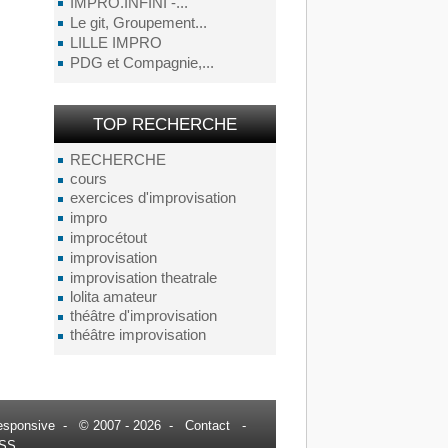
IMPRO.INFINI -...
Le git, Groupement...
LILLE IMPRO
PDG et Compagnie,...
TOP RECHERCHE
RECHERCHE
cours
exercices d'improvisation
impro
improcétout
improvisation
improvisation theatrale
lolita amateur
théâtre d'improvisation
théâtre improvisation
esponsive
- © 2007 - 2026 -
Contact
-
SS