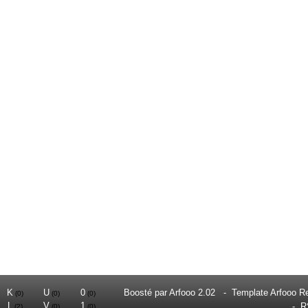
K
U
0
Boosté par
Arfooo 2.02
-
Template Arfooo R
(0)
(0)
(0)
L
V
1
-
R
(2)
(0)
(0)