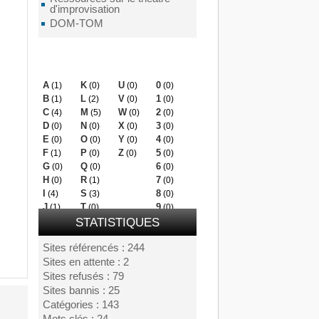
d'improvisation
DOM-TOM
Mots clés
A
K
U
0
(1)
(0)
(0)
(0)
B
L
V
1
(1)
(2)
(0)
(0)
C
M
W
2
(4)
(5)
(0)
(0)
D
N
X
3
(0)
(0)
(0)
(0)
E
O
Y
4
(0)
(0)
(0)
(0)
F
P
Z
5
(1)
(0)
(0)
(0)
G
Q
6
(0)
(0)
(0)
H
R
7
(0)
(1)
(0)
I
S
8
(4)
(3)
(0)
J
T
9
(1)
(0)
(0)
STATISTIQUES
Sites référencés : 244
Sites en attente : 2
Sites refusés : 79
Sites bannis : 25
Catégories : 143