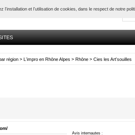
l'installation et l'utilisation de cookies, dans le respect de notre poli
SITES
par région
>
L'impro en Rhône Alpes
>
Rhône
>
Cies les Art'souilles
com/
Avis internautes :