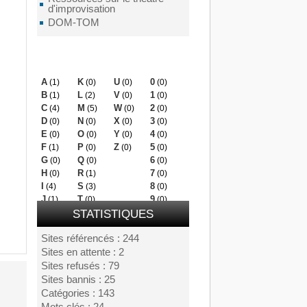
d'improvisation
DOM-TOM
Mots clés
A
K
U
0
(1)
(0)
(0)
(0)
B
L
V
1
(1)
(2)
(0)
(0)
C
M
W
2
(4)
(5)
(0)
(0)
D
N
X
3
(0)
(0)
(0)
(0)
E
O
Y
4
(0)
(0)
(0)
(0)
F
P
Z
5
(1)
(0)
(0)
(0)
G
Q
6
(0)
(0)
(0)
H
R
7
(0)
(1)
(0)
I
S
8
(4)
(3)
(0)
J
T
9
(1)
(0)
(0)
STATISTIQUES
Sites référencés : 244
Sites en attente : 2
Sites refusés : 79
Sites bannis : 25
Catégories : 143