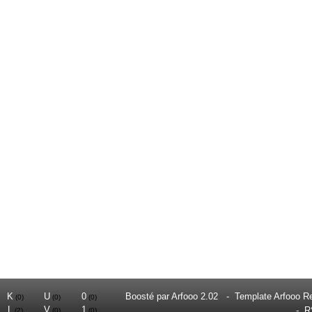
K
U
0
Boosté par
Arfooo 2.02
-
Template Arfooo R
(0)
(0)
(0)
L
V
1
-
R
(2)
(0)
(0)