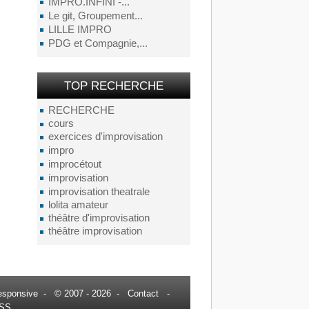
IMPRO.INFINI -...
Le git, Groupement...
LILLE IMPRO
PDG et Compagnie,...
TOP RECHERCHE
RECHERCHE
cours
exercices d'improvisation
impro
improcétout
improvisation
improvisation theatrale
lolita amateur
théâtre d'improvisation
théâtre improvisation
esponsive
- © 2007 - 2026 -
Contact
-
SS