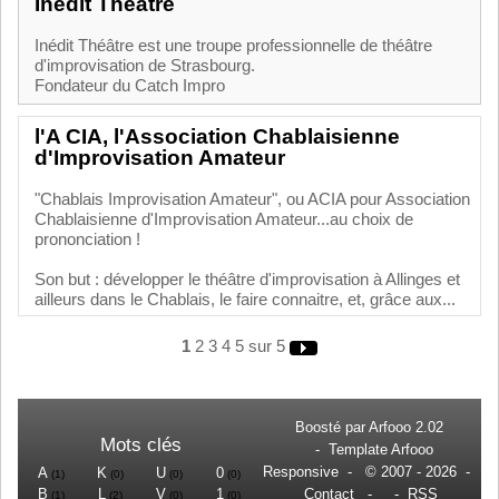
Inédit Théâtre
Inédit Théâtre est une troupe professionnelle de théâtre
d'improvisation de Strasbourg.
Fondateur du Catch Impro
l'A CIA, l'Association Chablaisienne
d'Improvisation Amateur
"Chablais Improvisation Amateur", ou ACIA pour Association
Chablaisienne d'Improvisation Amateur...au choix de
prononciation !
Son but : développer le théâtre d'improvisation à Allinges et
ailleurs dans le Chablais, le faire connaitre, et, grâce aux...
1
2
3
4
5
sur 5
Boosté par
Arfooo 2.02
Mots clés
-
Template Arfooo
Responsive
- © 2007 - 2026 -
A
K
U
0
(1)
(0)
(0)
(0)
B
L
V
1
Contact
- -
RSS
(1)
(2)
(0)
(0)