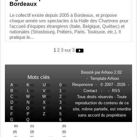
Bordeaux
Le collectif existe depuis 2005 à Bordeaux, et propose
chaque année ses spectacles à la Halle des Chartrons pour
l'accueil d'équipes étrangères (Italie, Belgique, Québec) et
nationales (Strasbourg, Poitiers, Paris, Toulouse, etc.). Il
pratique le...
1
2
3
sur 3
Boosté par
Arfooo 2.02
Mots clés
-
Template Arfooo
Responsive
- © 2007 - 2026 -
A
K
U
0
(1)
(0)
(0)
(0)
B
L
V
1
Contact
- -
RSS
(1)
(2)
(0)
(0)
C
M
W
2
Tous droits réservés - Toute
(4)
(5)
(0)
(0)
D
N
X
3
reproduction du contenu de ce
(0)
(0)
(0)
(0)
E
O
Y
4
(0)
(0)
(0)
(0)
site, même partielle, est interdite
F
P
Z
5
(1)
(0)
(0)
(0)
sans accord du propriétaire
G
Q
6
(0)
(0)
(0)
H
R
7
(0)
(1)
(0)
I
S
8
(4)
(3)
(0)