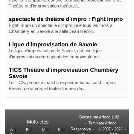
PDG et Compagnie est une compagnie professionnelle de
Théâtre et d'improvisation théâtrale...
spectacle de théâtre d'impro : Fight Impro
Fight Impro un spectacle d'impro joué tous les mois à
Chambéry en Savoie à la salle Jean Renoir.
Ligue d'improvisation de Savoie
La ligue d'improvisation de Savoie, est une ligue
d'improvisation regroupant des improvisateurs...
TICS Théâtre d'improvisation Chambéry
Savoie
Le TICS, propose matchs expérimentaux, catch impro,
Brêves de scène, et toutes formes de...
Boosté par
Arfooo 2.02
Mots clés
-
Template Arfooo
Responsive
- © 2007 - 2026 -
A
K
U
0
(1)
(0)
(0)
(0)