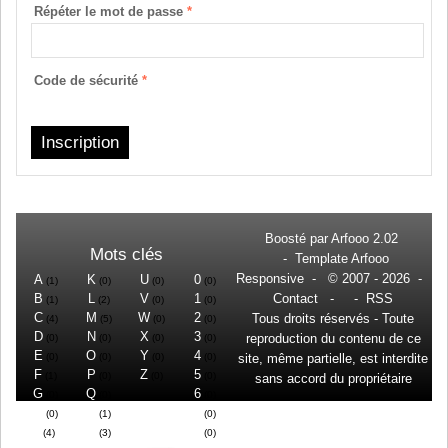
Répéter le mot de passe
*
Code de sécurité
*
Boosté par
Arfooo 2.02
Mots clés
-
Template Arfooo
Responsive
- © 2007 - 2026 -
A
K
U
0
(1)
(0)
(0)
(0)
B
L
V
1
Contact
- -
RSS
(1)
(2)
(0)
(0)
C
M
W
2
Tous droits réservés - Toute
(4)
(5)
(0)
(0)
D
N
X
3
reproduction du contenu de ce
(0)
(0)
(0)
(0)
E
O
Y
4
(0)
(0)
(0)
(0)
site, même partielle, est interdite
F
P
Z
5
(1)
(0)
(0)
(0)
sans accord du propriétaire
G
Q
6
(0)
(0)
(0)
H
R
7
(0)
(1)
(0)
I
S
8
(4)
(3)
(0)