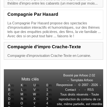
théâtre d'impro entre les cabarets (un mercredi par mois...
Compagnie Par Hasard
La Compagnie Par Hasard propose des spectacles
d'improvisation interactifs et humoristiques, sur des thèmes
tels que des enquêtes policières, des films, la vie familiale ...
Avec des si on peut tout faire ... faisons le !
Compagnie d'impro Crache-Texte
Compagnie d'improvisation Crache-Texte en Lorraine.
Boosté par
Arfooo 2.02
Mots clés
-
Template Arfooo
Responsive
- © 2007 - 2026 -
A
K
U
0
(1)
(0)
(0)
(0)
B
L
V
1
Contact
- -
RSS
(1)
(2)
(0)
(0)
C
M
W
2
Tous droits réservés - Toute
(4)
(5)
(0)
(0)
D
N
X
3
reproduction du contenu de ce
(0)
(0)
(0)
(0)
E
O
Y
4
(0)
(0)
(0)
(0)
site, même partielle, est interdite