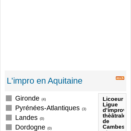
L'impro en Aquitaine
Gironde
Licoeur
(4)
Ligue
Pyrénées-Atlantiques
(3)
d'improvis
thèâtrale
Landes
(0)
de
Dordogne
Cambes
(0)