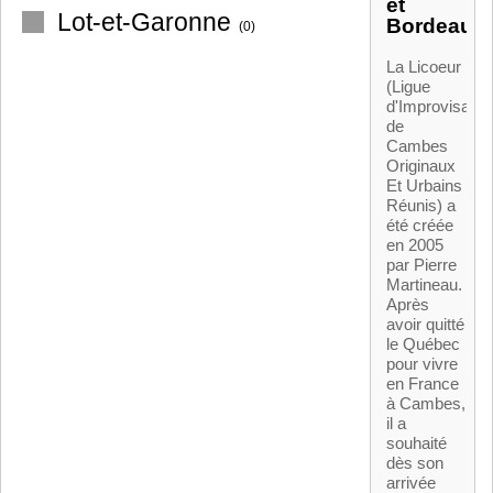
et
Lot-et-Garonne
Bordeaux
(0)
La Licoeur
(Ligue
d'Improvisatio
de
Cambes
Originaux
Et Urbains
Réunis) a
été créée
en 2005
par Pierre
Martineau.
Après
avoir quitté
le Québec
pour vivre
en France
à Cambes,
il a
souhaité
dès son
arrivée